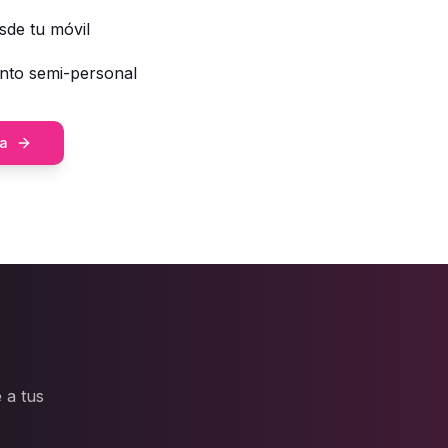
sde tu móvil
nto semi-personal
za
 a tus