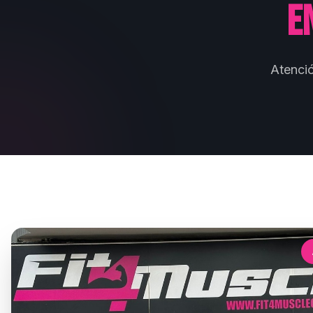
e
Atenci