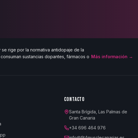
se rige por la normativa antidopaje de la
e consuman sustancias dopantes, fármacos o
Más información →
CONTACTO
Santa Brígida, Las Palmas de
Gran Canaria
a
+34 696 464 976
App
info@fit4musclecanarias.es