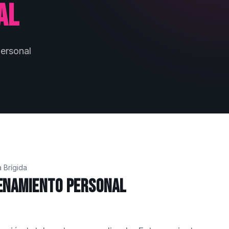
al
ersonal
a Brígida
enamiento Personal