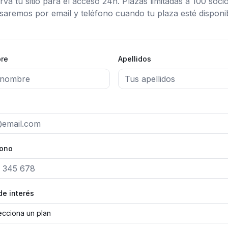
rva tu sitio para el acceso 24h
. Plazas limitadas a
100
socio
isaremos por email y teléfono cuando tu plaza esté disponib
re
Apellidos
fono
de interés
ecciona un plan