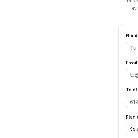
Rese
av
Nomb
Email
Telé
Plan 
Sel