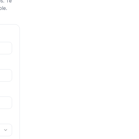
s. Te
le.