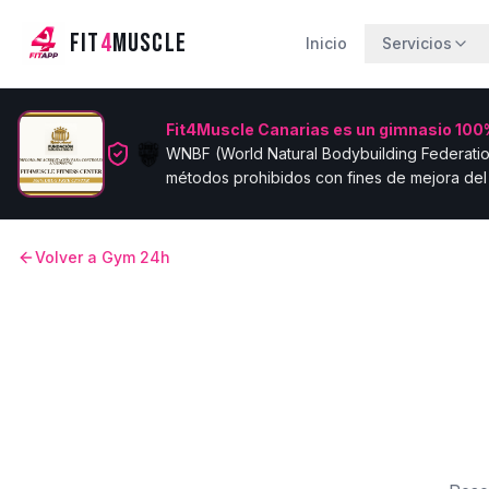
FIT
4
MUSCLE
Inicio
Servicios
Fit4Muscle Canarias es un gimnasio 100%
WNBF (World Natural Bodybuilding Federatio
métodos prohibidos con fines de mejora del 
Volver a Gym 24h