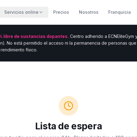
Servicios online
Precios
Nosotros
Franquicia
 libre de sustancias dopantes.
Centro adherido a ECNEliteGym y 
n). No está permitido el acceso ni la permanencia de personas qu
rendimiento físico.
Lista de espera