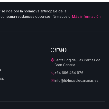
se rige por la normativa antidopaje de la
e consuman sustancias dopantes, fármacos o
Más información →
CONTACTO
Santa Brígida, Las Palmas de
Gran Canaria
a
+34 696 464 976
App
info@fit4musclecanarias.es