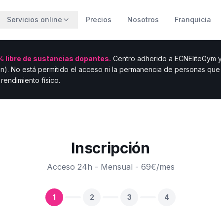
Servicios online
Precios
Nosotros
Franquicia
 libre de sustancias dopantes.
Centro adherido a ECNEliteGym y 
n). No está permitido el acceso ni la permanencia de personas qu
rendimiento físico.
Inscripción
Acceso 24h - Mensual
-
69
€/mes
1
2
3
4