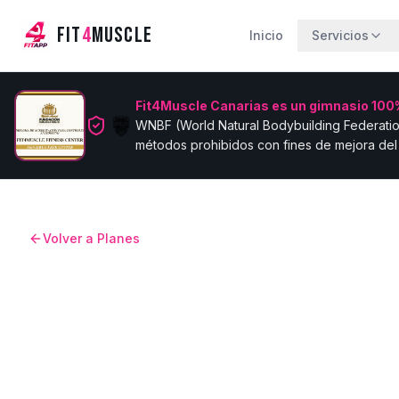
FIT
4
MUSCLE
Inicio
Servicios
Fit4Muscle Canarias es un gimnasio 100%
WNBF (World Natural Bodybuilding Federatio
métodos prohibidos con fines de mejora del 
Volver a Planes